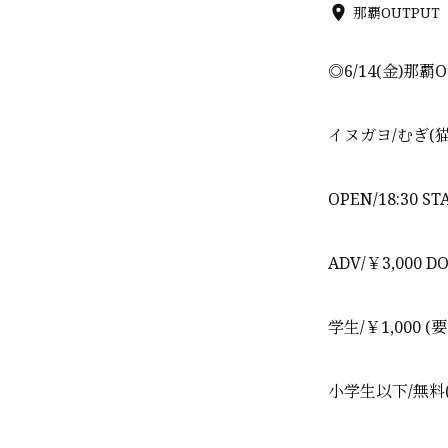
那覇OUTPUT
◎
6/14(
金
)
那覇
O
イヌガヨ
/
むぎ
(
OPEN/18:30 STA
ADV/
￥
3,000 D
学生
/
￥
1,000 (
要
小学生以下
/
無料