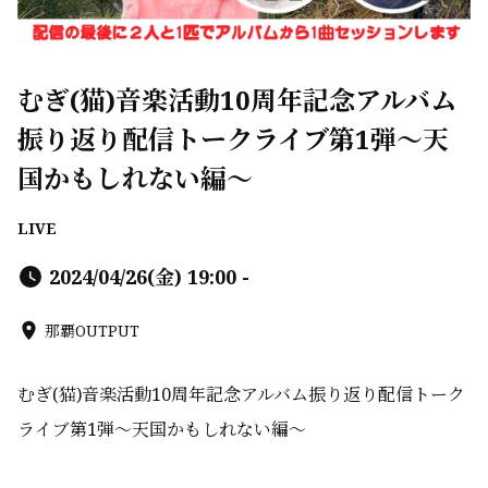
むぎ(猫)音楽活動10周年記念アルバム
振り返り配信トークライブ第1弾〜天
国かもしれない編〜
LIVE
2024/04/26(金) 19:00 -
那覇OUTPUT
むぎ
(
猫
)
音楽活動
10
周年記念アルバム振り返り配信トーク
ライブ第
1
弾〜天国かもしれない編〜