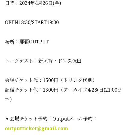
日時：
2024
年
4
月
26
日
(
金
)
OPEN18:30/START19:00
場所：那覇
OUTPUT
トークゲスト：新垣智・ドン久保田
会場チケット代：
1500
円（ドリンク代別）
配信チケット代：
1500
円（アーカイブ
4/28(
日
)21:00
ま
で）
🔸
会場チケット予約：
Output
メール予約：
outputticket@gmail.com